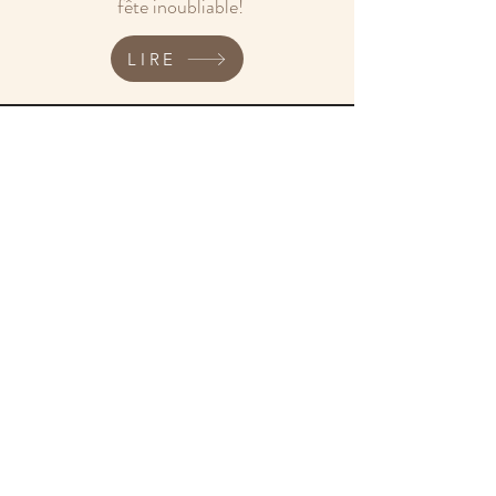
fête inoubliable!
LIRE
NOUS CONTACTER
bastideetmoi@gmail.com
Bastide Repentance 980 RN7
83910 POURRIERES
Tel: 06
98 30 17 17
06 99 32 68 69
Votre Nom